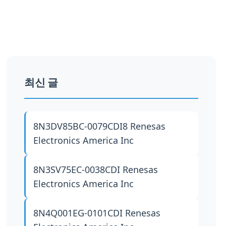
최신 글
8N3DV85BC-0079CDI8
Renesas
Electronics America Inc
8N3SV75EC-0038CDI
Renesas
Electronics America Inc
8N4Q001EG-0101CDI
Renesas