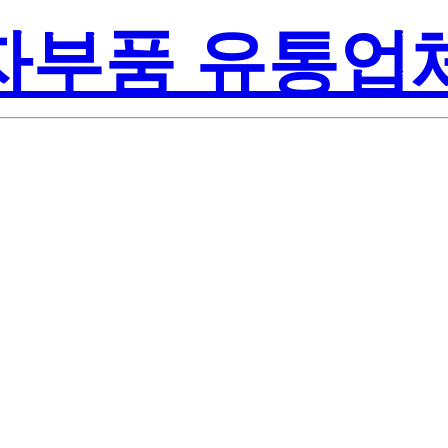
전자부품 유통업
Renes
2LB#BH0
America Inc