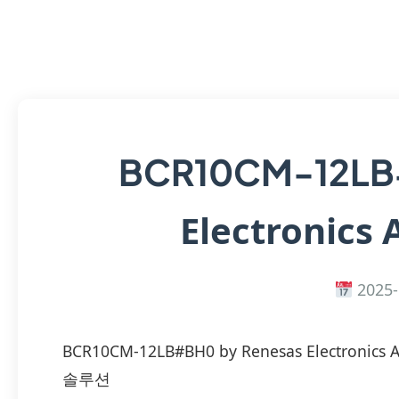
BCR10CM-12L
Electronics 
2025-
BCR10CM-12LB#BH0 by Renesas Electro
솔루션