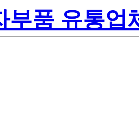
전자부품 유통업
Renes
2LA#B00
America Inc