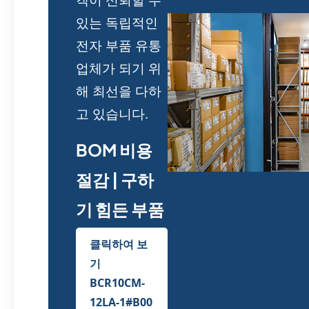
있는 독립적인
전자 부품 유통
업체가 되기 위
해 최선을 다하
고 있습니다.
BOM 비용
절감 | 구하
기 힘든 부품
클릭하여 보
기
BCR10CM-
12LA-1#B00