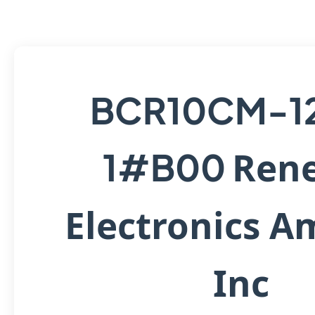
BCR10CM-1
Ren
1#B00
Electronics A
Inc