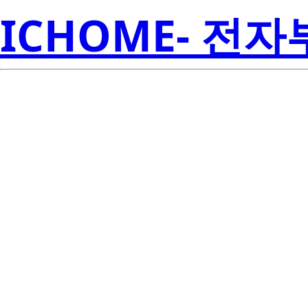
ICHOME- 전
BCR10CM-12
Electroni