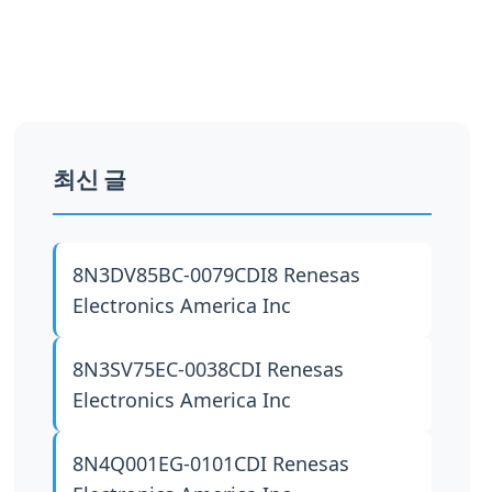
최신 글
8N3DV85BC-0079CDI8
Renesas
Electronics America Inc
8N3SV75EC-0038CDI
Renesas
Electronics America Inc
8N4Q001EG-0101CDI
Renesas