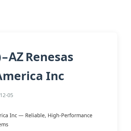
Renesas
)-AZ
America Inc
12-05
ica Inc — Reliable, High-Performance
tems