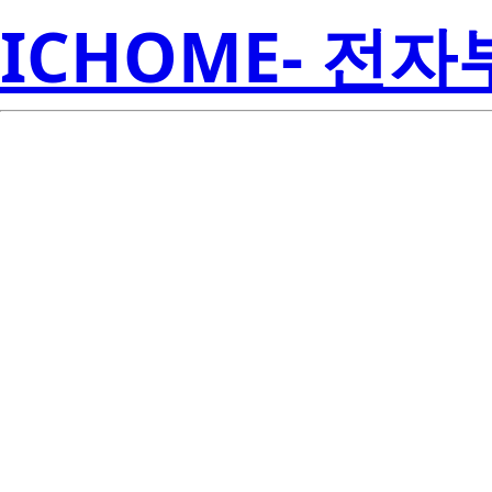
ICHOME- 전
R
AC10DGM-AZ
Amer