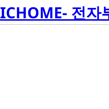
ICHOME- 전
AC05DSMA
Electroni