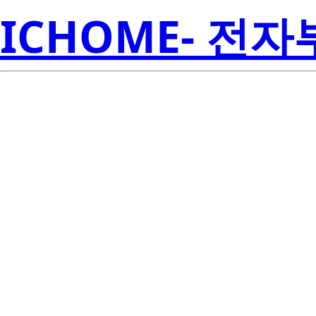
ICHOME- 전
8N3SV76EC-
Electroni