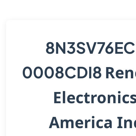
8N3SV76EC
Ren
0008CDI8
Electronic
America In