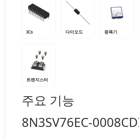
ICs
다이오드
증폭기
트랜지스터
주요 기능
8N3SV76EC-0008C