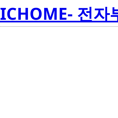
ICHOME- 전
8N3SV75KC-0
Electroni