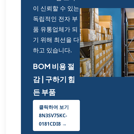
이 신뢰할 수 있는
독립적인 전자 부
품 유통업체가 되
기 위해 최선을 다
하고 있습니다.
BOM 비용 절
감 | 구하기 힘
든 부품
클릭하여 보기
8N3SV75KC-
0181CDI8 →