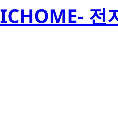
ICHOME- 
Rene
4AK17-91