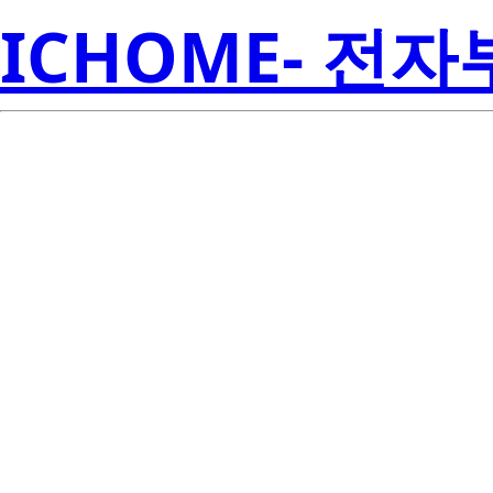
ICHOME- 전
3P4MH(YM)-AZ
Amer