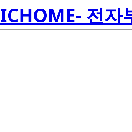
ICHOME- 전
3P4MH(DJ)-AZ
Amer