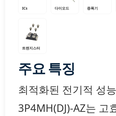
ICs
다이오드
증폭기
트랜지스터
주요 특징
최적화된 전기적 성
3P4MH(DJ)-AZ는 