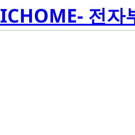
ICHOME- 전
R
2SK852-T2-A
Amer