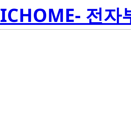
ICHOME- 전
2SK4145-S
Electroni