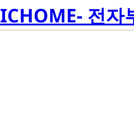
ICHOME- 전
2SK3635-Z-AZ
Amer