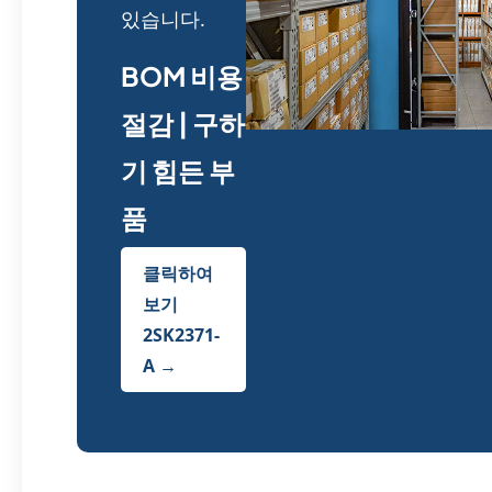
있습니다.
BOM 비용
절감 | 구하
기 힘든 부
품
클릭하여
보기
2SK2371-
A →