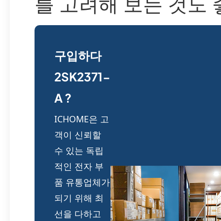
를 고려해 보는 것도 
구입하다
2SK2371-
A ?
ICHOME은 고
객이 신뢰할
수 있는 독립
적인 전자 부
품 유통업체가
되기 위해 최
선을 다하고