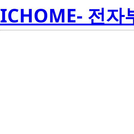
ICHOME- 전
Re
2SK2371-A
Amer