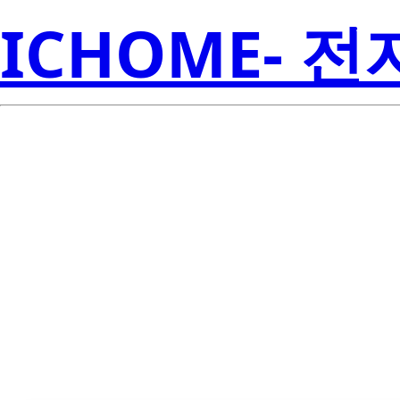
ICHOME- 
Ren
2SK1947-E