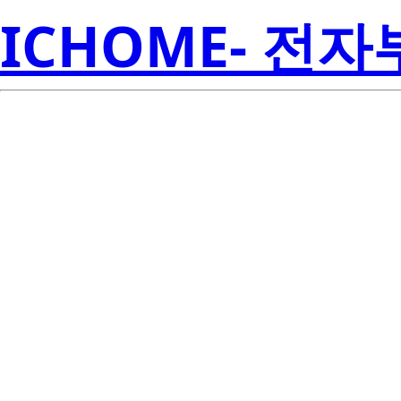
ICHOME- 전
Re
2SK1636L-E
Amer