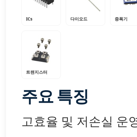
ICs
다이오드
증폭기
트랜지스터
주요 특징
고효율 및 저손실 운