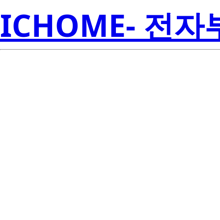
ICHOME- 전
2SK1590(0)
Electroni