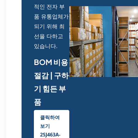
적인 전자 부
품 유통업체가
되기 위해 최
선을 다하고
있습니다.
BOM 비용
절감 | 구하
기 힘든 부
품
클릭하여
보기
2SJ463A-