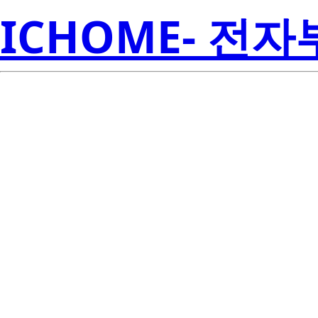
ICHOME- 전
2SJ463A-T1-AT
Amer