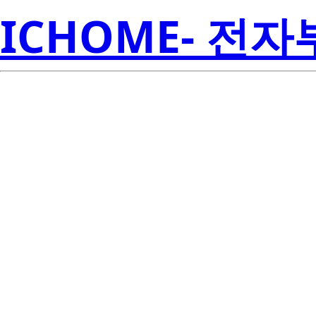
ICHOME- 전
Ren
2SJ172-E
Amer