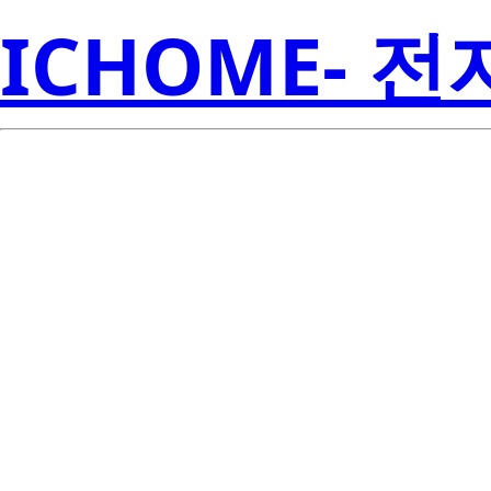
ICHOME- 
Renes
2SD768K