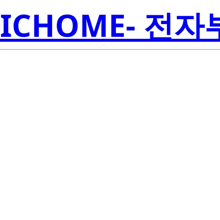
ICHOME- 전
Re
2SD1312-AZ
Amer