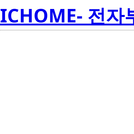
ICHOME- 전
2SC5820W
Electroni