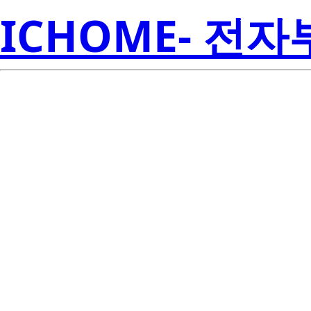
ICHOME- 전
2SC2462LDTR-
Amer