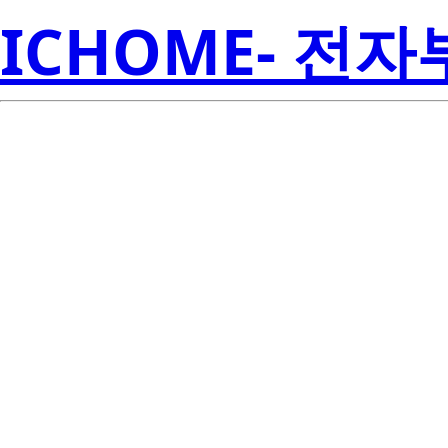
ICHOME- 전
R
2SC2331-AZ
Amer