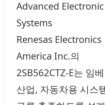
Advanced Electronic
Systems
Renesas Electronics
America Inc.의
2SB562CTZ-E는 임
산업, 자동차용 시스