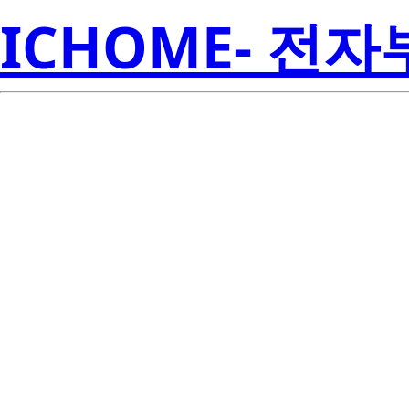
ICHOME- 전
Ren
2SB1079
Amer