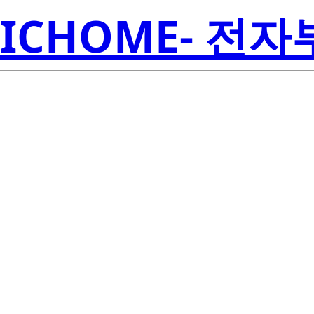
ICHOME- 전
2SA673AK
Electroni