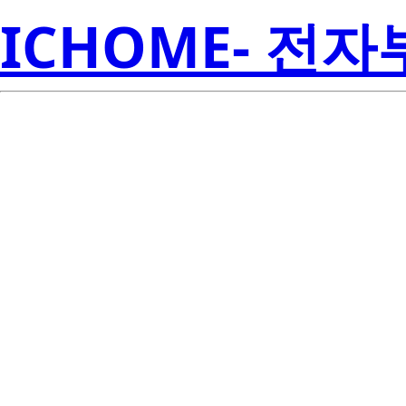
ICHOME- 전
R
2SA1395-AZ
Amer