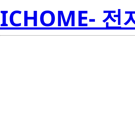
ICHOME- 
2P4M(DM)-A