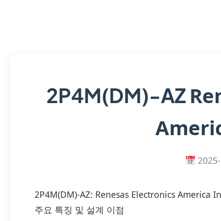
Ren
2P4M(DM)-AZ
Americ
2025-
2P4M(DM)-AZ: Renesas Electronics Ame
주요 특징 및 설계 이점