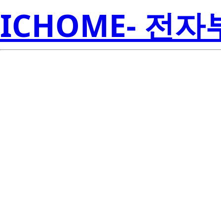
ICHOME- 전
R
2P4M(24)-AZ
Amer